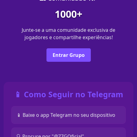
1000+
Junte-se a uma comunidade exclusiva de
jogadores e compartilhe experiências!
Entrar Grupo
📱 Como Seguir no Telegram
📱 Baixe o app Telegram no seu dispositivo
🔍 Procure por "@77GOficial"