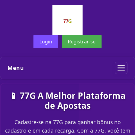
Login
Registrar-se
Menu
📱 77G A Melhor Plataforma
de Apostas
Cadastre-se na 77G para ganhar bônus no
cadastro e em cada recarga. Com a 77G, você tem