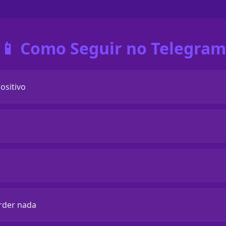
📱 Como Seguir no Telegram
ositivo
erder nada