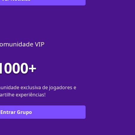
Comunidade VIP
1000+
unidade exclusiva de jogadores e
rtilhe experiências!
Entrar Grupo