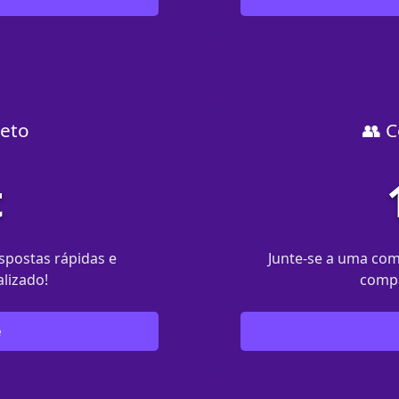
reto
👥 
t
espostas rápidas e
Junte-se a uma com
lizado!
compa
e