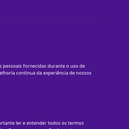
s pessoais fornecidas durante o uso de
elhoria contínua da experiência de nossos
rtante ler e entender todos os termos