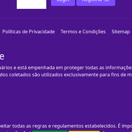
Políticas de Privacidade
Termos e Condições
Sitemap
de
suários e está empenhada em proteger todas as informaçõe
os coletados são utilizados exclusivamente para fins de m
tar todas as regras e regulamentos estabelecidos. É impo