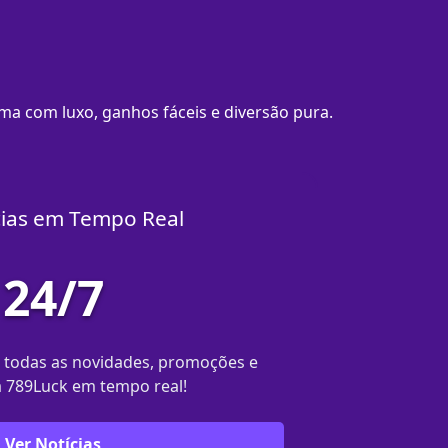
ma com luxo, ganhos fáceis e diversão pura.
cias em Tempo Real
24/7
e todas as novidades, promoções e
a 789Luck em tempo real!
Ver Notícias