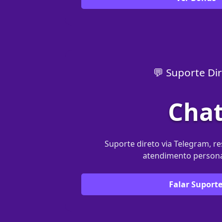
💬 Suporte Di
Cha
Suporte direto via Telegram, r
atendimento persona
Falar Suport