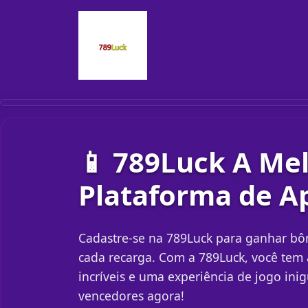
📱 789Luck A Me
Plataforma de A
Cadastre-se na 789Luck para ganhar bô
cada recarga. Com a 789Luck, você tem
incríveis e uma experiência de jogo inig
vencedores agora!