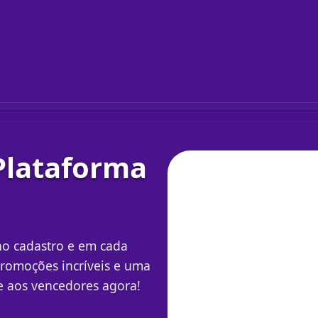
Plataforma
no cadastro e em cada
promoções incríveis e uma
se aos vencedores agora!