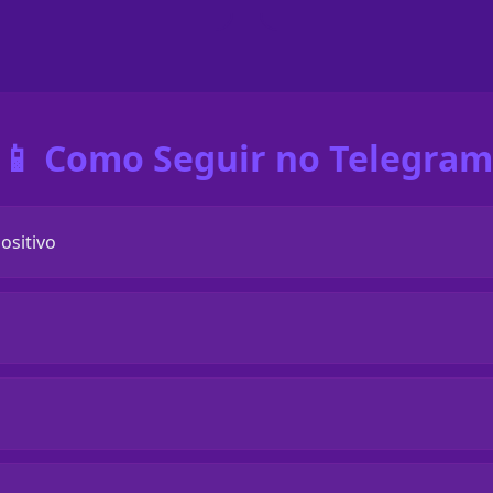
📱 Como Seguir no Telegram
ositivo