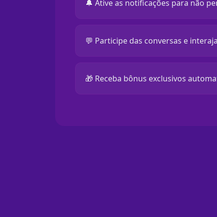
🔔 Ative as notificações para não p
💬 Participe das conversas e interaj
🎁 Receba bônus exclusivos autom