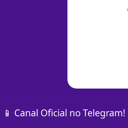
📱 Canal Oficial no Telegram!