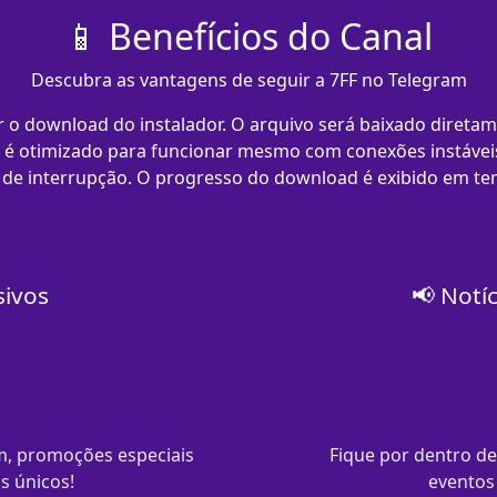
📱 Benefícios do Canal
Descubra as vantagens de seguir a 7FF no Telegram
r o download do instalador. O arquivo será baixado diret
 é otimizado para funcionar mesmo com conexões instáv
de interrupção. O progresso do download é exibido em te
sivos
📢 Notí
m, promoções especiais
Fique por dentro d
s únicos!
eventos