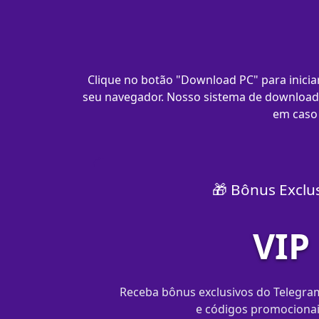
Clique no botão "Download PC" para inicia
seu navegador. Nosso sistema de download
em caso 
🎁 Bônus Exclu
VIP
Receba bônus exclusivos do Telegra
e códigos promocionai