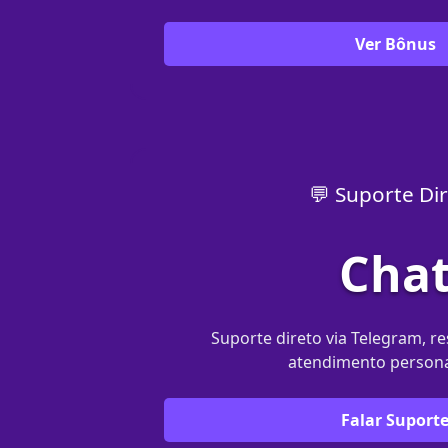
Ver Bônus
💬 Suporte Di
Cha
Suporte direto via Telegram, r
atendimento persona
Falar Suport