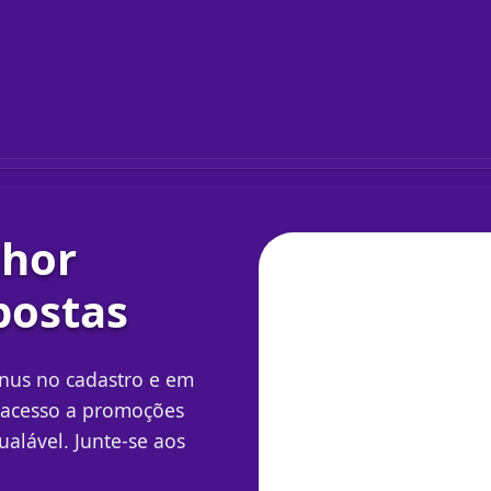
lhor
postas
nus no cadastro e em
 acesso a promoções
ualável. Junte-se aos