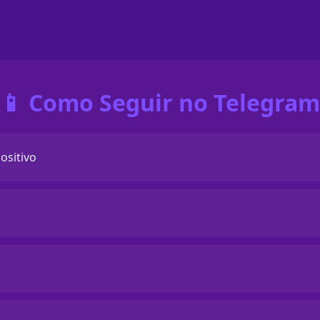
📱 Como Seguir no Telegram
ositivo