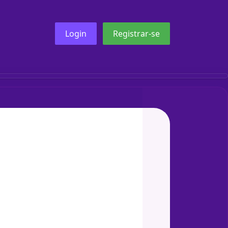
Login
Registrar-se