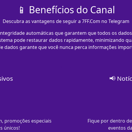
📱 Benefícios do Canal
Descubra as vantagens de seguir a 7FF.Com no Telegram
e integridade automáticas que garantem que todos os dado
istema pode restaurar dados rapidamente, minimizando qua
de dados garante que você nunca perca informações importa
sivos
📢 Notí
m, promoções especiais
Fique por dentro d
s únicos!
eventos d