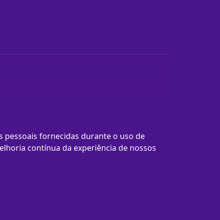
s pessoais fornecidas durante o uso de
elhoria contínua da experiência de nossos